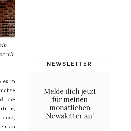
ein
er wir
NEWSLETTER
 es in
Melde dich jetzt
hichte
für meinen
d die
monatlichen
uture,
Newsletter an!
 sind,
gen an