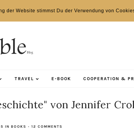
ng der Website stimmst Du der Verwendung von Cookie
TRAVEL
E-BOOK
COOPERATION & P
schichte" von Jennifer Crol
15
IN
BOOKS
-
12 COMMENTS