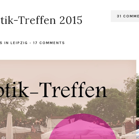
ik-Treffen 2015
31 COMM
15
IN
LEIPZIG
-
17 COMMENTS