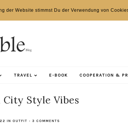
ng der Website stimmst Du der Verwendung von Cookie
TRAVEL
E-BOOK
COOPERATION & P
City Style Vibes
022
IN
OUTFIT
-
3 COMMENTS