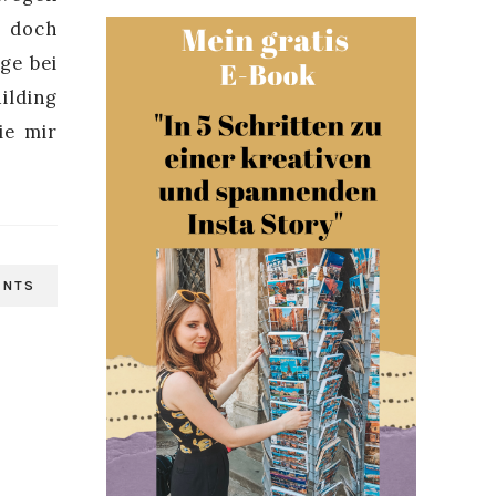
d doch
ge bei
ilding
ie mir
ENTS