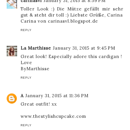
carinasvl
January 31, 2015 at 8:59 PM
Toller Look :) Die Mütze gefällt mir sehr
gut & steht dir toll :) Liebste Grüße, Carina
Carina von carinasvl.blogspot.de
REPLY
La Marthisse
January 31, 2015 at 9:45 PM
Great look! Especially adore this cardigan !
Love
ByMarthisse
REPLY
A
January 31, 2015 at 11:36 PM
Great outfit! xx
www.thestylishcupcake.com
REPLY