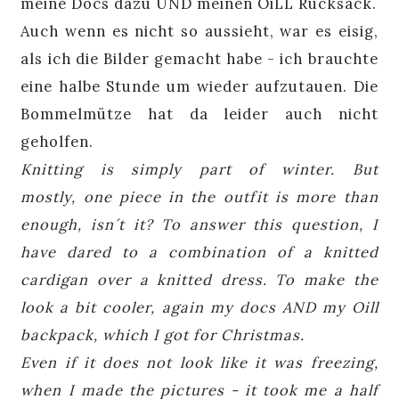
meine Docs dazu UND meinen OiLL Rucksack.
Auch wenn es nicht so aussieht, war es eisig,
als ich die Bilder gemacht habe - ich brauchte
eine halbe Stunde um wieder aufzutauen. Die
Bommelmütze hat da leider auch nicht
geholfen.
Knitting
is
simply
part of winter
.
But
mostly,
one piece in
the
outfit
is
more than
enough
, isn´t it?
To answer this
question, I
have
dared
to
a
combination of
a
knitted
cardigan over
a
knitted dress
.
To
make the
look
a bit
cooler
,
again
my
docs
AND
my
Oill
backpack, which
I got
for Christmas.
Even if it
does not look like
it was freezing
,
when I made
the
pictures -
it took me a
half