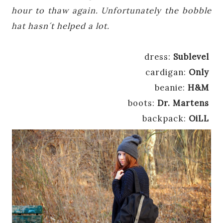
hour
to thaw
again
. Unfortunately t
he
bobble
hat
hasn´t
helped a lot.
dress:
Sublevel
cardigan:
Only
beanie:
H&M
boots:
Dr. Martens
backpack:
OiLL