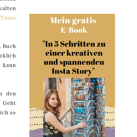
kalten
 Tasse
s Buch
rklich
s
kann
in den
! Geht
ich so