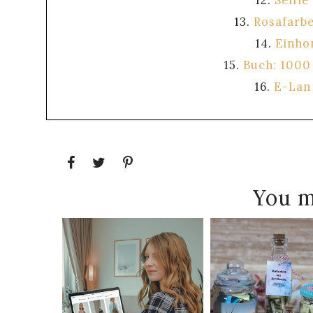
13.
Rosafarb
14.
Einho
15.
Buch: 1000 
16.
E-Lan
You m