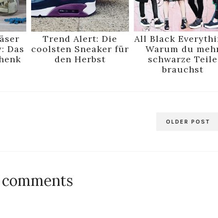
äser
Trend Alert: Die
All Black Everythi
y: Das
coolsten Sneaker für
Warum du meh
chenk
den Herbst
schwarze Teile
brauchst
OLDER POST
1 comments