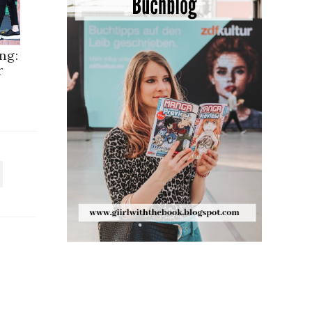
ng:
r