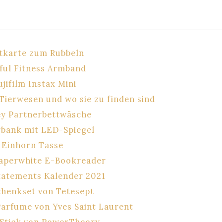
tkarte zum Rubbeln
lful Fitness Armband
ujifilm Instax Mini
Tierwesen und wo sie zu finden sind
ey Partnerbettwäsche
bank mit LED-Spiegel
.
Einhorn Tasse
Paperwhite E-Bookreader
Statements Kalender 2021
henkset von Tetesept
arfume von Yves Saint Laurent
 Stick von PowerTheory