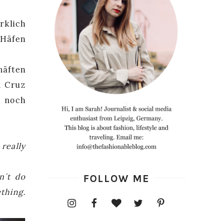
rklich
 Häfen
häften
a Cruz
r noch
really
n´t do
FOLLOW ME
thing.