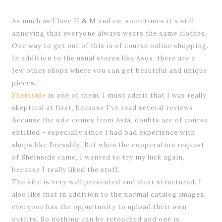
As much as I
love
H
& M and
co
,
sometimes it´s
still
annoying
that everyone
always
wears
the same
clothes.
One way
to
get out of this
is
of course
o
nline shopping
.
In addition to the
usual
stores like
Asos
,
there are
a
few other
shops
where you can get
beautiful
and
unique
pieces.
Sheinside
is one of them
.
I must admit
that I was really
skeptical at first
, because I've read
several
reviews
.
Because
the site
comes from Asia
,
doubts are
of course
entitled
-
especially since I
had bad
experience
with
s
hops like
Dresslily
.
But when
the
cooperation
request
of
Sheinside came
, I wanted to
try my
luck again
,
because I
really liked
the
stuff.
The site is
very well presented
and clear structured.
I
also like
that in addition to
the normal
catalog
images,
everyone has the oppurtunity to upload their own
outfits
.
So
nothing can
be retouched
and
one is