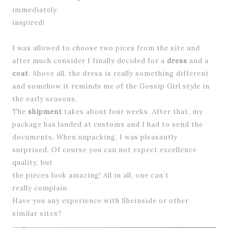
immediately
inspired
!
I
was allowed to
choose
two pices from the site and
after much
consider I
finally decided
for
a
dress
and a
coat
.
Above all,
the dress is
really
something different
and
somehow it reminds me of
the
Gossip Girl
style in
t
he
early
seasons
.
The
shipment
takes about four
weeks.
After that, my
package
has landed
at customs
and I had to
send
the
documents.
When unpacking,
I was
pleasantly
surprised.
Of course you can
not
expect
excellence
q
uality,
but
the pieces look amazing!
All in all,
one
can´t
really complain
.
Have you
any experience
with
Sheinside
or
other
similar sites
?