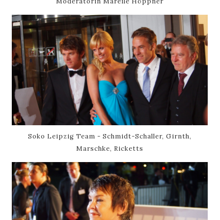
Moderatorin
Mareile Höppner
Soko Leipzig Team - Schmidt-Schaller, Girnth,
Marschke, Ricketts