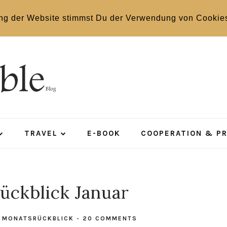
ng der Website stimmst Du der Verwendung von Cookie
TRAVEL
E-BOOK
COOPERATION & P
ückblick Januar
N
MONATSRÜCKBLICK
-
20 COMMENTS